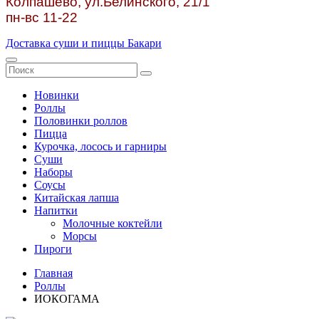
Колпашево, ул.
Белинского, 21/1
пн-вс 11-22
Доставка суши и пиццы Бакари
Новинки
Роллы
Половинки роллов
Пицца
Курочка, лосось и гарниры
Суши
Наборы
Соусы
Китайская лапша
Напитки
Молочные коктейли
Морсы
Пироги
Главная
Роллы
ИОКОГАМА