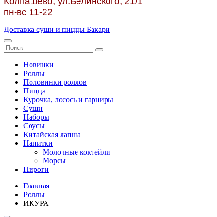
Колпашево, ул.
Белинского, 21/1
пн-вс 11-22
Доставка суши и пиццы Бакари
Новинки
Роллы
Половинки роллов
Пицца
Курочка, лосось и гарниры
Суши
Наборы
Соусы
Китайская лапша
Напитки
Молочные коктейли
Морсы
Пироги
Главная
Роллы
ИКУРА