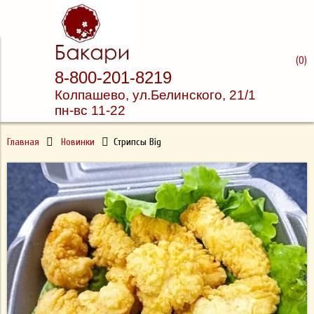
Доставка суши и пиццы
(
0
)
8-800-201-8219
Бакари
Колпашево, ул.
Белинского, 21/1
пн-вс 11-22
Главная
Новинки
Стрипсы Big