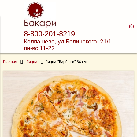
Доставка суши и пиццы
(
0
)
8-800-201-8219
Бакари
Колпашево, ул.
Белинского, 21/1
пн-вс 11-22
Главная
Пицца
Пицца "Барбекю" 34 см